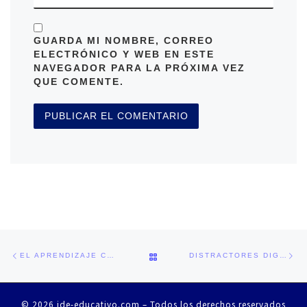
GUARDA MI NOMBRE, CORREO
ELECTRÓNICO Y WEB EN ESTE
NAVEGADOR PARA LA PRÓXIMA VEZ
QUE COMENTE.
Navegación de la entrada
Entrada anterior
En
VOLVER A LA LISTA DE ENTRA
EL APRENDIZAJE COMBINADO ES ALGO MÁS QUE TECNOLOGÍA
DISTRACTORES DIGITALES
© 2026
ide-educativo.com
– Todos los derechos reservados